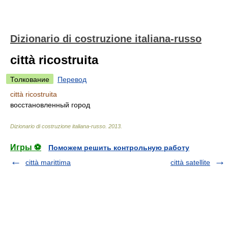
Dizionario di costruzione italiana-russo
città ricostruita
Толкование
Перевод
città ricostruita
восстановленный город
Dizionario di costruzione italiana-russo
.
2013
.
Игры ⚽
Поможем решить контрольную работу
città marittima
città satellite