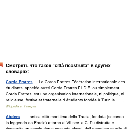
Смотреть что такое "città ricostruita" в других
словарях:
Corda Fratres
— La Corda Fratres Fédération internationale des
étudiants, appelée aussi Corda Fratres F.I.D.E. ou simplement
Corda Fratres, est une organisation internationale, ni politique, ni
religieuse, festive et fraternelle d étudiants fondée à Turin le… …
Wikipédia en Français
Abdera
— antica città marittima della Tracia, fondata (secondo
la leggenda da Eracle) attorno al VII sec. a.C. Fu distrutta e
ricostruita un secolo dopo; secondo alcuni, dall omonima sorella di