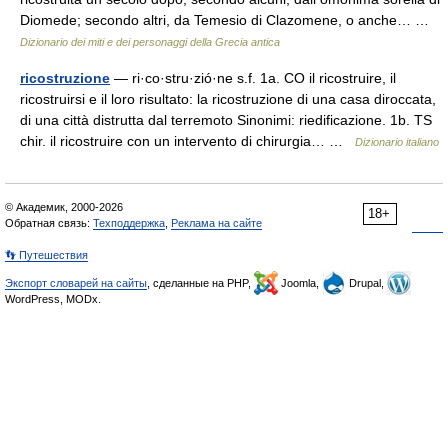
Diomede; secondo altri, da Temesio di Clazomene, o anche… …
Dizionario dei miti e dei personaggi della Grecia antica
ricostruzione
— ri·co·stru·zió·ne s.f. 1a. CO il ricostruire, il
ricostruirsi e il loro risultato: la ricostruzione di una casa diroccata,
di una città distrutta dal terremoto Sinonimi: riedificazione. 1b. TS
chir. il ricostruire con un intervento di chirurgia… …
Dizionario italiano
© Академик, 2000-2026
18+
Обратная связь:
Техподдержка
,
Реклама на сайте
👣 Путешествия
Экспорт словарей на сайты
, сделанные на PHP,
Joomla,
Drupal,
WordPress, MODx.